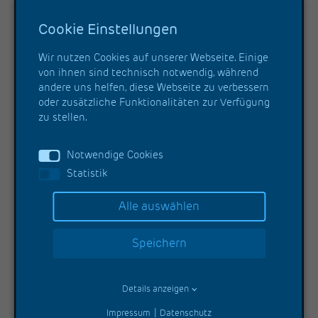
Cookie Einstellungen
1.500 T
Wir nutzen Cookies auf unserer Webseite. Einige
Stahlkonstruktion verbaut
von ihnen sind technisch notwendig, während
andere uns helfen, diese Webseite zu verbessern
45.000 QM
oder zusätzliche Funktionalitäten zur Verfügung
zu stellen.
Reine Rechenzentrumsfläche technisch
ausgestattet
Notwendige Cookies
Statistik
3.200 KM
Alle auswählen
Kabel verlegt
Speichern
12.000
Brandschottungen errichtet
Details anzeigen
Impressum
Datenschutz